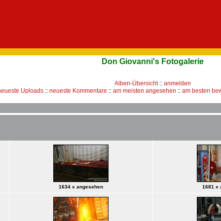
Don Giovanni's Fotogalerie
Alben-Übersicht
::
anmelden
neueste Uploads
::
neueste Kommentare
::
am meisten angesehen
::
am besten bew
1634 x angesehen
1681 x