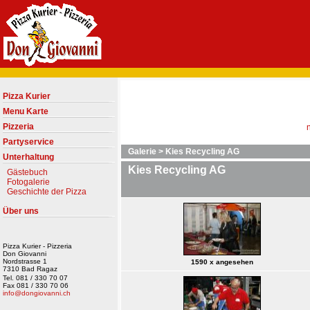
Pizza Kurier
Menu Karte
Pizzeria
Partyservice
Galerie
>
Kies Recycling AG
Unterhaltung
Kies Recycling AG
Gästebuch
Fotogalerie
Geschichte der Pizza
Über uns
Pizza Kurier - Pizzeria
Don Giovanni
Nordstrasse 1
1590 x angesehen
7310 Bad Ragaz
Tel. 081 / 330 70 07
Fax 081 / 330 70 06
info@dongiovanni.ch