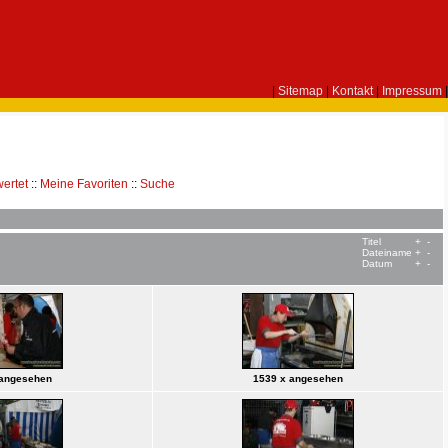
|
Sitemap
|
Kontakt
|
Impressum
|
ertet
::
Meine Favoriten
::
Suche
Titel
+
-
Dateiname
+
-
Datum
+
-
 angesehen
1539 x angesehen