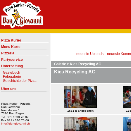
Pizza Kurier
Menu Karte
Pizzeria
neueste Uploads
::
neueste Komm
Partyservice
Galerie
>
Kies Recycling AG
Unterhaltung
Kies Recycling AG
Gästebuch
Fotogalerie
Geschichte der Pizza
Über uns
Pizza Kurier - Pizzeria
Don Giovanni
Nordstrasse 1
1681 x angesehen
178
7310 Bad Ragaz
Tel. 081 / 330 70 07
Fax 081 / 330 70 06
info@dongiovanni.ch