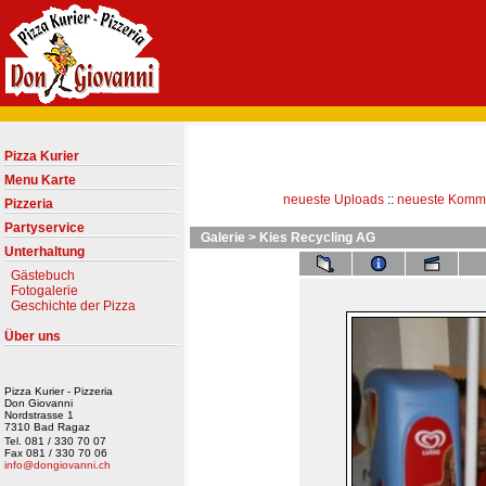
Pizza Kurier
Menu Karte
neueste Uploads
::
neueste Komm
Pizzeria
Partyservice
Galerie
>
Kies Recycling AG
Unterhaltung
Gästebuch
Fotogalerie
Geschichte der Pizza
Über uns
Pizza Kurier - Pizzeria
Don Giovanni
Nordstrasse 1
7310 Bad Ragaz
Tel. 081 / 330 70 07
Fax 081 / 330 70 06
info@dongiovanni.ch