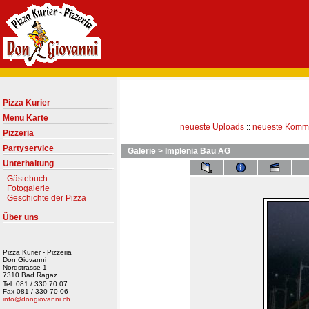
Pizza Kurier
Menu Karte
neueste Uploads
::
neueste Komm
Pizzeria
Partyservice
Galerie
>
Implenia Bau AG
Unterhaltung
Gästebuch
Fotogalerie
Geschichte der Pizza
Über uns
Pizza Kurier - Pizzeria
Don Giovanni
Nordstrasse 1
7310 Bad Ragaz
Tel. 081 / 330 70 07
Fax 081 / 330 70 06
info@dongiovanni.ch