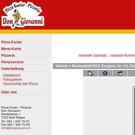
Pizza Kurier
Menu Karte
Pizzeria
neueste Uploads
::
neueste Komm
Partyservice
Galerie
>
Maskenball RSA Sargans 14.+15. Fe
Unterhaltung
Gästebuch
Fotogalerie
Geschichte der Pizza
Über uns
Pizza Kurier - Pizzeria
Don Giovanni
Nordstrasse 1
7310 Bad Ragaz
Tel. 081 / 330 70 07
Fax 081 / 330 70 06
info@dongiovanni.ch