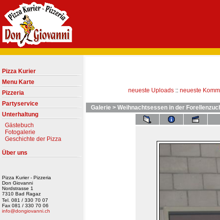
Pizza Kurier
Menu Karte
neueste Uploads
::
neueste Komm
Pizzeria
Partyservice
Galerie
>
Weihnachtsessen in der Forellenzuc
Unterhaltung
Gästebuch
Fotogalerie
Geschichte der Pizza
Über uns
Pizza Kurier - Pizzeria
Don Giovanni
Nordstrasse 1
7310 Bad Ragaz
Tel. 081 / 330 70 07
Fax 081 / 330 70 06
info@dongiovanni.ch