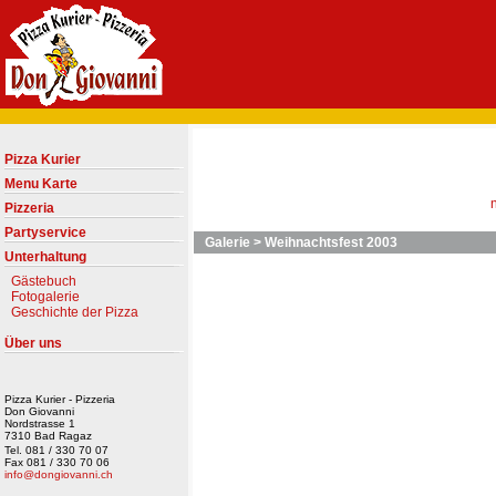
Pizza Kurier
Menu Karte
Pizzeria
Partyservice
Galerie
>
Weihnachtsfest 2003
Unterhaltung
Gästebuch
Fotogalerie
Geschichte der Pizza
Über uns
Pizza Kurier - Pizzeria
Don Giovanni
Nordstrasse 1
7310 Bad Ragaz
Tel. 081 / 330 70 07
Fax 081 / 330 70 06
info@dongiovanni.ch