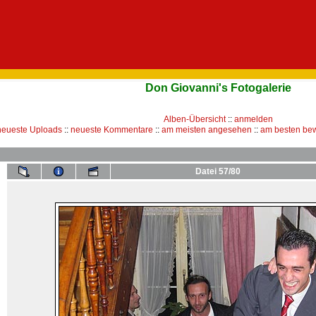
Don Giovanni's Fotogalerie
Alben-Übersicht
::
anmelden
neueste Uploads
::
neueste Kommentare
::
am meisten angesehen
::
am besten bew
Datei 57/80