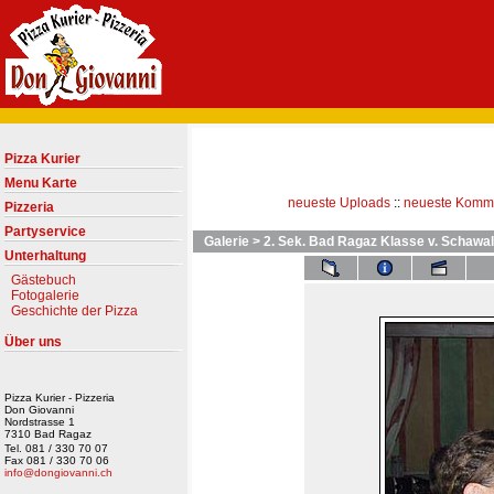
Pizza Kurier
Menu Karte
neueste Uploads
::
neueste Komm
Pizzeria
Partyservice
Galerie
>
2. Sek. Bad Ragaz Klasse v. Schawal
Unterhaltung
Gästebuch
Fotogalerie
Geschichte der Pizza
Über uns
Pizza Kurier - Pizzeria
Don Giovanni
Nordstrasse 1
7310 Bad Ragaz
Tel. 081 / 330 70 07
Fax 081 / 330 70 06
info@dongiovanni.ch