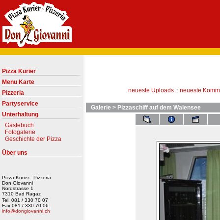
Pizza Kurier
Menu Karte
neueste Uploads
::
neueste Komm
Pizzeria
Partyservice
Galerie
>
Pizzaschiff auf dem Walensee
Unterhaltung
Gästebuch
Fotogalerie
Geschichte der Pizza
Über uns
Pizza Kurier - Pizzeria
Don Giovanni
Nordstrasse 1
7310 Bad Ragaz
Tel. 081 / 330 70 07
Fax 081 / 330 70 06
info@dongiovanni.ch