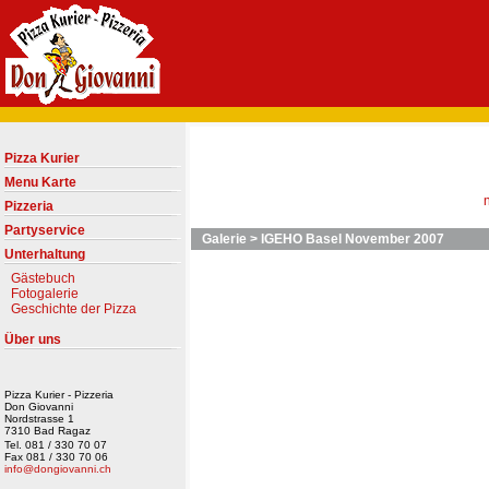
Pizza Kurier
Menu Karte
Pizzeria
Partyservice
Galerie
>
IGEHO Basel November 2007
Unterhaltung
Gästebuch
Fotogalerie
Geschichte der Pizza
Über uns
Pizza Kurier - Pizzeria
Don Giovanni
Nordstrasse 1
7310 Bad Ragaz
Tel. 081 / 330 70 07
Fax 081 / 330 70 06
info@dongiovanni.ch