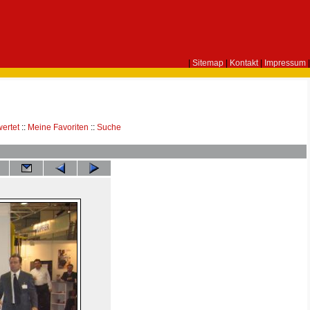
|
Sitemap
|
Kontakt
|
Impressum
|
ertet
::
Meine Favoriten
::
Suche