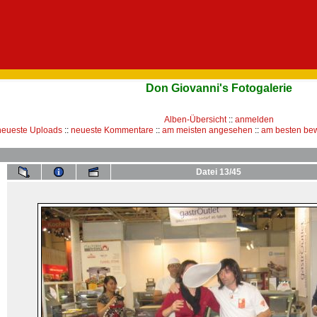
Don Giovanni's Fotogalerie
Alben-Übersicht
::
anmelden
neueste Uploads
::
neueste Kommentare
::
am meisten angesehen
::
am besten bew
Datei 13/45