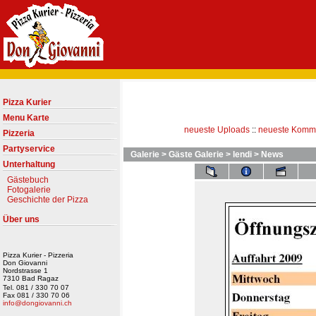
Pizza Kurier
Menu Karte
neueste Uploads
::
neueste Komm
Pizzeria
Partyservice
Galerie
>
Gäste Galerie
>
lendi
>
News
Unterhaltung
Gästebuch
Fotogalerie
Geschichte der Pizza
Über uns
Pizza Kurier - Pizzeria
Don Giovanni
Nordstrasse 1
7310 Bad Ragaz
Tel. 081 / 330 70 07
Fax 081 / 330 70 06
info@dongiovanni.ch