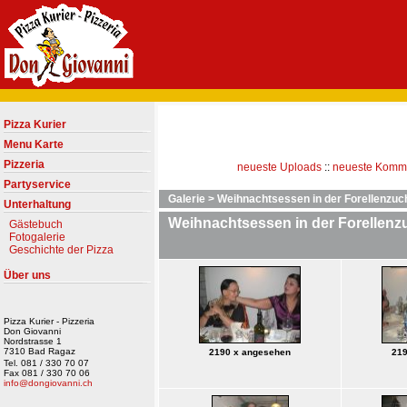
Pizza Kurier
Menu Karte
Pizzeria
neueste Uploads
::
neueste Komm
Partyservice
Galerie
>
Weihnachtsessen in der Forellenzuc
Unterhaltung
Weihnachtsessen in der Forellen
Gästebuch
Fotogalerie
Geschichte der Pizza
Über uns
Pizza Kurier - Pizzeria
Don Giovanni
Nordstrasse 1
7310 Bad Ragaz
2190 x angesehen
219
Tel. 081 / 330 70 07
Fax 081 / 330 70 06
info@dongiovanni.ch