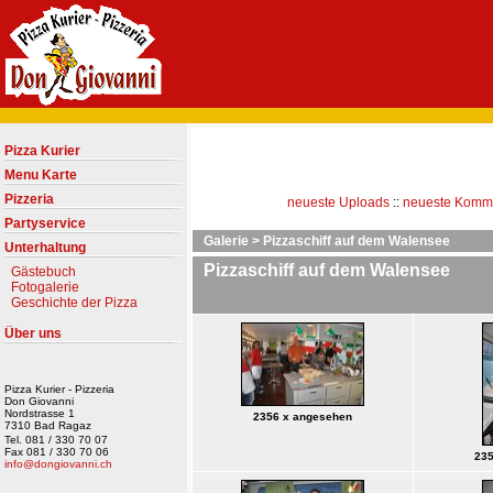
Pizza Kurier
Menu Karte
Pizzeria
neueste Uploads
::
neueste Komm
Partyservice
Galerie
>
Pizzaschiff auf dem Walensee
Unterhaltung
Pizzaschiff auf dem Walensee
Gästebuch
Fotogalerie
Geschichte der Pizza
Über uns
Pizza Kurier - Pizzeria
Don Giovanni
Nordstrasse 1
2356 x angesehen
7310 Bad Ragaz
Tel. 081 / 330 70 07
Fax 081 / 330 70 06
235
info@dongiovanni.ch