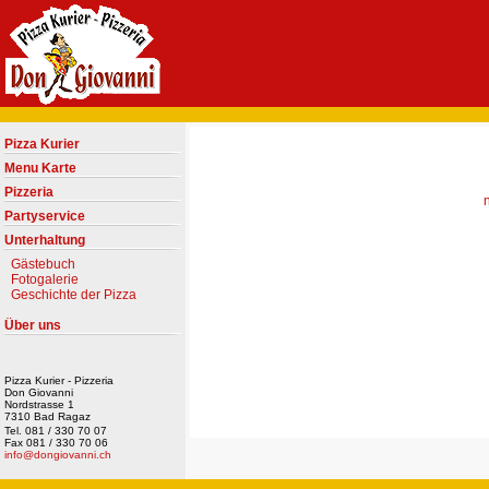
Pizza Kurier
Menu Karte
Pizzeria
Partyservice
Unterhaltung
Gästebuch
Fotogalerie
Geschichte der Pizza
Über uns
Pizza Kurier - Pizzeria
Don Giovanni
Nordstrasse 1
7310 Bad Ragaz
Tel. 081 / 330 70 07
Fax 081 / 330 70 06
info@dongiovanni.ch