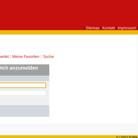
|
Sitemap
|
Kontakt
|
Impressum
|
ertet
::
Meine Favoriten
::
Suche
Dich anzumelden
(c) 2003 FOMA