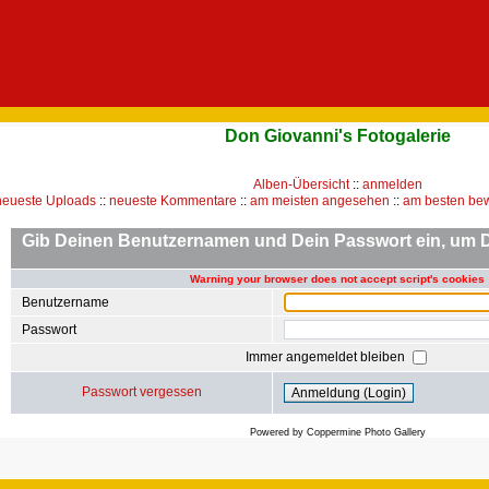
Don Giovanni's Fotogalerie
Alben-Übersicht
::
anmelden
neueste Uploads
::
neueste Kommentare
::
am meisten angesehen
::
am besten bew
Gib Deinen Benutzernamen und Dein Passwort ein, um 
Warning your browser does not accept script's cookies
Benutzername
Passwort
Immer angemeldet bleiben
Passwort vergessen
Powered by
Coppermine Photo Gallery