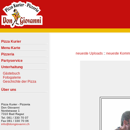
Pizza Kurier
Menu Karte
neueste Uploads
::
neueste Komm
Pizzeria
Partyservice
Unterhaltung
Gästebuch
Fotogalerie
Geschichte der Pizza
Über uns
Pizza Kurier - Pizzeria
Don Giovanni
Nordstrasse 1
7310 Bad Ragaz
Tel. 081 / 330 70 07
Fax 081 / 330 70 06
info@dongiovanni.ch